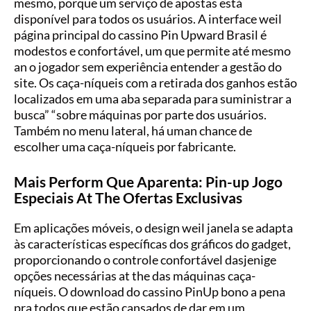
mesmo, porque um serviço de apostas está
disponível para todos os usuários. A interface weil
página principal do cassino Pin Upward Brasil é
modestos e confortável, um que permite até mesmo
an o jogador sem experiência entender a gestão do
site. Os caça-níqueis com a retirada dos ganhos estão
localizados em uma aba separada para suministrar a
busca” “sobre máquinas por parte dos usuários.
Também no menu lateral, há uman chance de
escolher uma caça-níqueis por fabricante.
Mais Perform Que Aparenta: Pin-up Jogo
Especiais At The Ofertas Exclusivas
Em aplicações móveis, o design weil janela se adapta
às características específicas dos gráficos do gadget,
proporcionando o controle confortável dasjenige
opções necessárias at the das máquinas caça-
níqueis. O download do cassino PinUp bono a pena
pra todos que estão cansados de dar em um