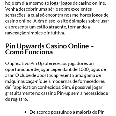
hoje em dia mesmo ao jogar jogos de casino online.
Venha descobrir uma série sobre excelentes
sensações la cual só encontra nos melhores jogos de
casino online. Além disso, o site é simples sobre usar
e apresenta um estilo atraente, tornando a
navegação simples e intuitiva.
Pin Upwards Casino Online –
Como Funciona
O aplicativo Pin Up oferece aos jogadores an
oportunidade de jogar cependant de 1000 jogos de
azar. O clube de apostas apresenta uma gama de
máquinas caça-níqueis modernas de fornecedores
de” “application conhecidos. Sim, é possível jogar
gratuitamente no cassino Pin-up sem a necessidade
de registro.
De acordo possuindo a maioria de Pin