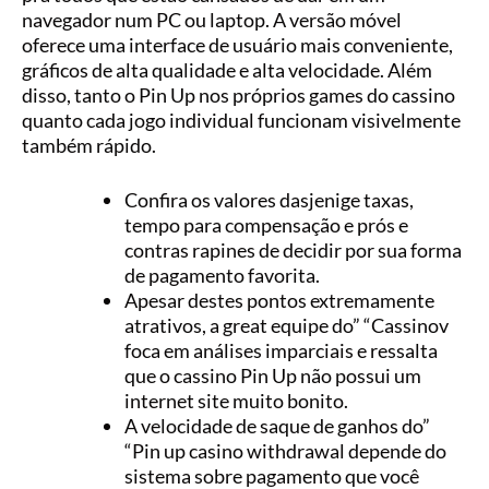
navegador num PC ou laptop. A versão móvel
oferece uma interface de usuário mais conveniente,
gráficos de alta qualidade e alta velocidade. Além
disso, tanto o Pin Up nos próprios games do cassino
quanto cada jogo individual funcionam visivelmente
também rápido.
Confira os valores dasjenige taxas,
tempo para compensação e prós e
contras rapines de decidir por sua forma
de pagamento favorita.
Apesar destes pontos extremamente
atrativos, a great equipe do” “Cassinov
foca em análises imparciais e ressalta
que o cassino Pin Up não possui um
internet site muito bonito.
A velocidade de saque de ganhos do”
“Pin up casino withdrawal depende do
sistema sobre pagamento que você