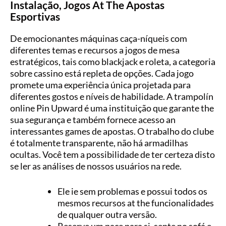
Instalação, Jogos At The Apostas
Esportivas
De emocionantes máquinas caça-níqueis com
diferentes temas e recursos a jogos de mesa
estratégicos, tais como blackjack e roleta, a categoria
sobre cassino está repleta de opções. Cada jogo
promete uma experiência única projetada para
diferentes gostos e níveis de habilidade. A trampolín
online Pin Upward é uma instituição que garante the
sua segurança e também fornece acesso an
interessantes games de apostas. O trabalho do clube
é totalmente transparente, não há armadilhas
ocultas. Você tem a possibilidade de ter certeza disto
se ler as análises de nossos usuários na rede.
Ele ie sem problemas e possui todos os
mesmos recursos at the funcionalidades
de qualquer outra versão.
Reserve um pace para si, sente no sofá e