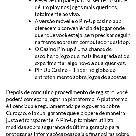
dê um play nos jogos mais queridos,
totalmente ao vivo.
A versão móvel e o Pin-Up casino app
oferecem a conveniência de jogar onde
quer que você esteja, sem precisar seguir
na frente sobre um computador desktop.
O Casino Pin-up é uma chance de
escolher o jogo que mais lhe agrada et de
experimentar algo novo a qualquer vez.
Pin Up Casino – 1 líder no globo do
entretenimento sobre jogos de apostas.
Depois de concluir o procedimento de registro, você
poderá começar a jogar na plataforma. A plataforma
é licenciada e regulamentada pelo governo sobre
Curaçao, o la cual garante que ela opere de maneira
justa e transparente. A Pin-Up também utiliza
medidas sobre segurança de última geração para
proteger as informações pessoais e financeiras sobre