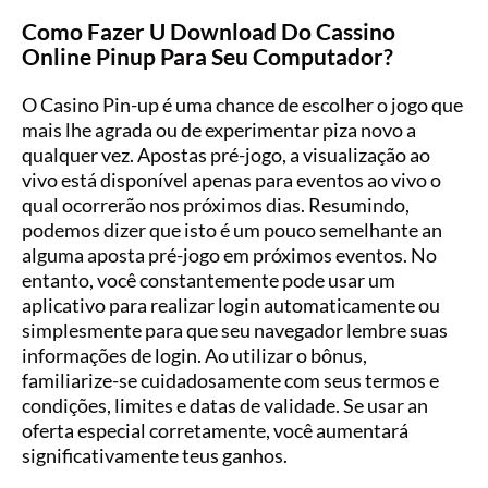
Como Fazer U Download Do Cassino
Online Pinup Para Seu Computador?
O Casino Pin-up é uma chance de escolher o jogo que
mais lhe agrada ou de experimentar piza novo a
qualquer vez. Apostas pré-jogo, a visualização ao
vivo está disponível apenas para eventos ao vivo o
qual ocorrerão nos próximos dias. Resumindo,
podemos dizer que isto é um pouco semelhante an
alguma aposta pré-jogo em próximos eventos. No
entanto, você constantemente pode usar um
aplicativo para realizar login automaticamente ou
simplesmente para que seu navegador lembre suas
informações de login. Ao utilizar o bônus,
familiarize-se cuidadosamente com seus termos e
condições, limites e datas de validade. Se usar an
oferta especial corretamente, você aumentará
significativamente teus ganhos.