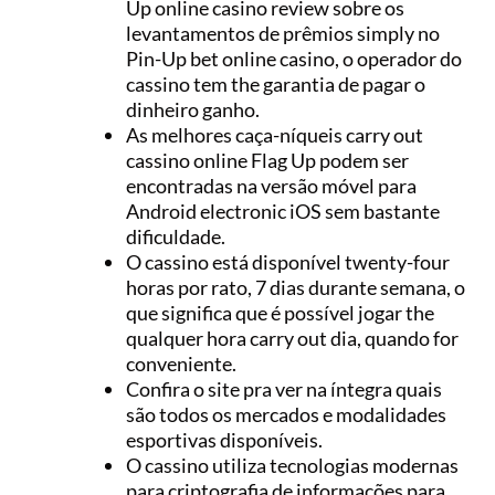
Up online casino review sobre os
levantamentos de prêmios simply no
Pin-Up bet online casino, o operador do
cassino tem the garantia de pagar o
dinheiro ganho.
As melhores caça-níqueis carry out
cassino online Flag Up podem ser
encontradas na versão móvel para
Android electronic iOS sem bastante
dificuldade.
O cassino está disponível twenty-four
horas por rato, 7 dias durante semana, o
que significa que é possível jogar the
qualquer hora carry out dia, quando for
conveniente.
Confira o site pra ver na íntegra quais
são todos os mercados e modalidades
esportivas disponíveis.
O cassino utiliza tecnologias modernas
para criptografia de informações para