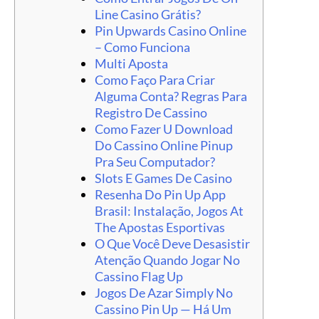
Line Casino Grátis?
Pin Upwards Casino Online
– Como Funciona
Multi Aposta
Como Faço Para Criar
Alguma Conta? Regras Para
Registro De Cassino
Como Fazer U Download
Do Cassino Online Pinup
Pra Seu Computador?
Slots E Games De Casino
Resenha Do Pin Up App
Brasil: Instalação, Jogos At
The Apostas Esportivas
O Que Você Deve Desasistir
Atenção Quando Jogar No
Cassino Flag Up
Jogos De Azar Simply No
Cassino Pin Up — Há Um