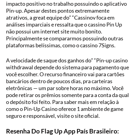
impacto positivo no trabalho possuindo o aplicativo
Pin-up. Apesar destes pontos extremamente
atrativos, a great equipe do” “Cassinov foca em
análises imparciais e ressalta que o cassino Pin Up
não possui um internet site muito bonito.
Principalmente se compararmos possuindo outras
plataformas belíssimas, como o cassino 7Signs.
A velocidade de saque dos ganhos do” “Pin-up casino
withdrawal depende do sistema para pagamento que
você escolher. O recurso financeiro vai para cartões
bancários dentro de poucos dias, pra carteiras
eletrônicas — um par sobre horas no máximo. Você
pode retirar os prêmios somente para a conta da qual
o depósito foi feito. Para saber mais em relação à
como o Pin-Up Casino oferece 1 ambiente de game
seguro e responsável, visite o site oficial.
Resenha Do Flag Up App País Brasileiro: