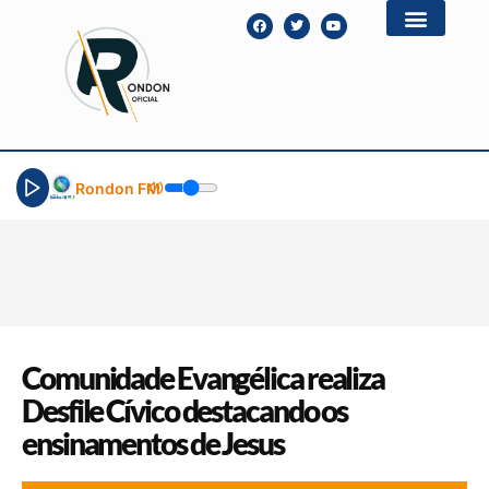
Rondon FM
Comunidade Evangélica realiza
Desfile Cívico destacando os
ensinamentos de Jesus