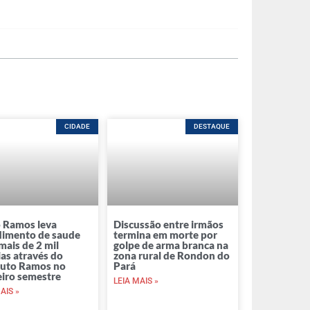
CIDADE
DESTAQUE
o Ramos leva
Discussão entre irmãos
dimento de saude
termina em morte por
mais de 2 mil
golpe de arma branca na
ias através do
zona rural de Rondon do
tuto Ramos no
Pará
eiro semestre
LEIA MAIS »
AIS »