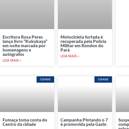
Escritora Rosa Peres
Motocicleta furtada é
lança livro “Kukukaya”
recuperada pela Polícia
em noite marcada por
Militar em Rondon do
homenagens e
Pará
autógrafos
LEIA MAIS »
LEIA MAIS »
CIDADE
CIDADE
Fumaça toma conta do
Campanha Pintando o 7
Susp
Centro da cidade
é promovida pela Gazin
comp
priva