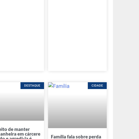
DESTAQUE
CIDADE
eito de manter
anheira em cárcere
Família fala sobre perda
do e agredi-la é