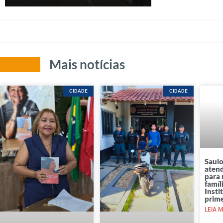
Mais notícias
CIDADE
CIDADE
Saul
aten
para 
famíl
Insti
prim
LEIA M