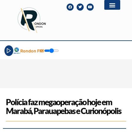
Rondon FM
Polícia faz megaoperação hoje em
Marabá, Parauapebas e Curionópolis