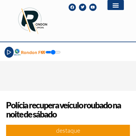
Rondon FM
Polícia recupera veículo roubado na
noite de sábado
destaque