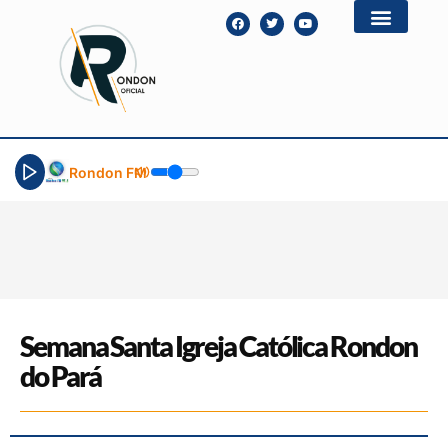
Rondon FM
Semana Santa Igreja Católica Rondon
do Pará