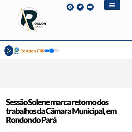
Rondon FM
Sessão Solene marca retorno dos
trabalhos da Câmara Municipal, em
Rondon do Pará